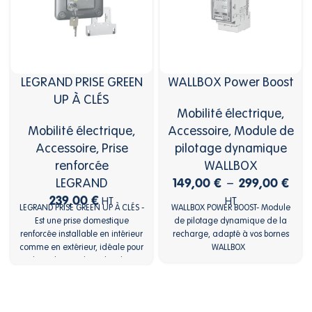
LEGRAND PRISE GREEN
WALLBOX Power Boost
UP À CLÉS
Mobilité électrique
,
Mobilité électrique
,
Accessoire
,
Module de
Accessoire
,
Prise
pilotage dynamique
renforcée
WALLBOX
149,00
€
299,00
€
LEGRAND
–
239,00
€
HT
HT
LEGRAND PRISE GREEN UP À CLÉS -
WALLBOX POWER BOOST- Module
Est une prise domestique
de pilotage dynamique de la
renforcée installable en intérieur
recharge, adapté à vos bornes
comme en extérieur, idéale pour
WALLBOX
la recharge des véhicules
électriques et hybrides
rechargeables