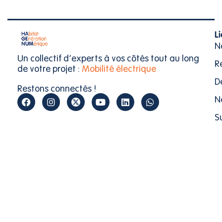
Li
N
Un collectif d’experts à vos côtés tout au long
R
de votre projet :
M
o
b
i
l
i
t
é
é
l
e
c
t
r
i
q
u
e
D
Restons connectés !
N
S