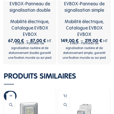
EVBOX-Panneau de
EVBOX-Panneau de
signalisation double
signalisation simple
Mobilité électrique
,
Mobilité électrique
,
Catalogue EVBOX
Catalogue EVBOX
EVBOX
EVBOX
67,00
€
87,00
€
149,00
€
219,00
€
–
–
HT
HT
EVBOX - Panneau de
EVBOX - Panneau de
signalisation routière et de
signalisation routière et de
stationnement double garantit
stationnement simple, garantit
une fixation murale ou sur pied
une fixation murale ou sur pied
pour les places de stationnement
pour les places de stationnement
réservées aux véhicules
réservé aux véhicules électriques.
électriques
Fait en acier inoxydable, facile à
PRODUITS SIMILAIRES
fixer et équipé de supports en
aluminium
EN RUP
TURE